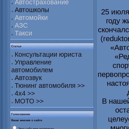
Автострахование
Автошколы
25 июля
Автомойки
году ж
АЗС
скончалс
Такси
(redukto
«Авт
Статьи
Консультации юриста
«Ре
Управление
спор
автомобилем
первопро
Автозвук
настоя
Тюнинг автомобиля >>
4х4 >>
В нашей
МОТО >>
ост
Голосование
целеу
Ваше мнение о сайте
мног
Этот сайт мне интересен