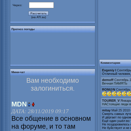
Через:
(на ATI.su)
Прогноз погоды
Комментарии
Evgeniy I
Сентябрь
Мини-чат
Отличный человек,
Вам необходимо
dernoff
Сентябрь 2
Вечная ПАМЯТЬ
залогиниться.
ROM@N
Сентябрь 
TOURER_V
Январь
MDN
НАСтоящие люди все
ДАТА: 28/11/2019 09:17
mitay
Май 25 2010 
Смерть самых луч
Все общение в основном
И дёргает по одном
Ещё один ушёл во
Не поздоровилось 
на форуме, и то там
Не буйствует и не 