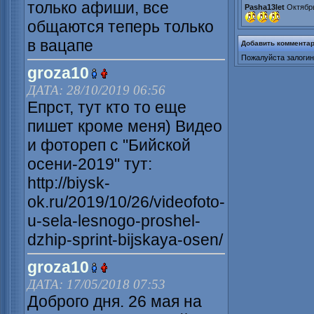
только афиши, все
Pasha13let
Октябрь
общаются теперь только
в вацапе
Добавить коммента
Пожалуйста залогин
groza10
ДАТА: 28/10/2019 06:56
Епрст, тут кто то еще
пишет кроме меня) Видео
и фотореп с "Бийской
осени-2019" тут:
http://biysk-
ok.ru/2019/10/26/videofoto-
u-sela-lesnogo-proshel-
dzhip-sprint-bijskaya-osen/
groza10
ДАТА: 17/05/2018 07:53
Доброго дня. 26 мая на