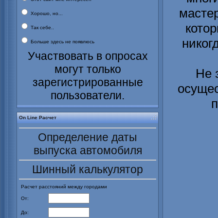
мастер
Хорошо, но...
котор
Так себе..
никог
Больше здесь не появлюсь
Участвовать в опросах
могут только
Не 
зарегистрированные
осущес
пользователи.
п
On Line Расчет
Определение даты
выпуска автомобиля
Шинный калькулятор
Расчет расстояний между городами
От:
До: