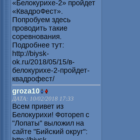
«Белокурихе-2» пройдет
«КвадроФест».
Попробуем здесь
проводить такие
соревнования.
Подробнее тут:
http://biysk-
ok.ru/2018/05/15/в-
белокурихе-2-пройдет-
квадрофест/
groza10
ДАТА: 10/02/2018 17:33
Всем привет из
Белокурихи! Фотореп с
"Лопаты" выложил на
сайте "Бийский округ":