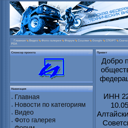
Главная
Видео
Фото галерея
Форум
Ссылки
Google
СПОРТ
Скача
PDA
Спонсор проекта
Привет
Добро п
обществ
федерац
Навигация
ИНН 22
Главная
Новости по категориям
10.0
Видео
Алтайски
Фото галерея
Советс
Форум