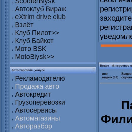
ScooterBiysk
регистри
Автоклуб Вираж
eXtrim drive club
заходите
Взлёт
регистра
Клуб Пилот>>
уведомл
Клуб Байкот
Мото BSK
MotoBiysk>>
Видео - Интересное 
Авто-торговля, услуги
все
Видео
Рекламодателю
видео
сорев
(94)
Продажа авто
Автокредит
П
Грузоперевозки
Автосервисы
Фили
Автомагазины
Авторазбор