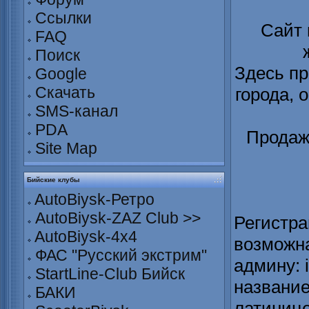
Ссылки
Сайт
FAQ
Поиск
Здесь пр
Google
Скачать
города, 
SMS-канал
PDA
Продаж
Site Map
Бийские клубы
AutoBiysk-Ретро
AutoBiysk-ZAZ Club >>
Регистра
AutoBiysk-4x4
возможна
ФАС "Русский экстрим"
админу: 
StartLine-Club Бийск
название
БАКИ
латинице