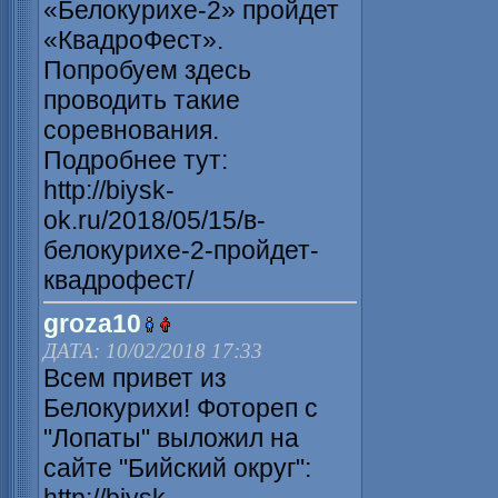
«Белокурихе-2» пройдет
«КвадроФест».
Попробуем здесь
проводить такие
соревнования.
Подробнее тут:
http://biysk-
ok.ru/2018/05/15/в-
белокурихе-2-пройдет-
квадрофест/
groza10
ДАТА: 10/02/2018 17:33
Всем привет из
Белокурихи! Фотореп с
"Лопаты" выложил на
сайте "Бийский округ":