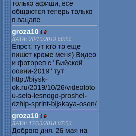
только афиши, все
общаются теперь только
в вацапе
groza10
ДАТА: 28/10/2019 06:56
Епрст, тут кто то еще
пишет кроме меня) Видео
и фотореп с "Бийской
осени-2019" тут:
http://biysk-
ok.ru/2019/10/26/videofoto-
u-sela-lesnogo-proshel-
dzhip-sprint-bijskaya-osen/
groza10
ДАТА: 17/05/2018 07:53
Доброго дня. 26 мая на