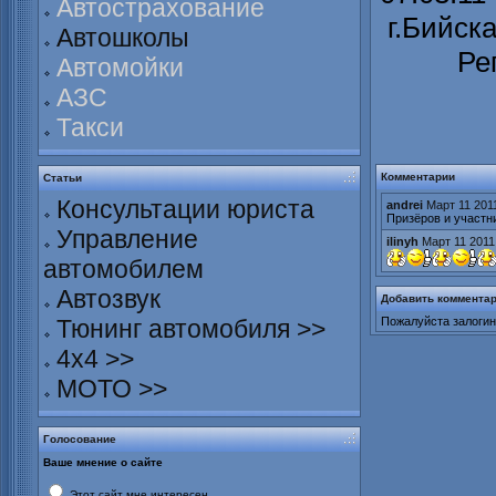
Автострахование
г.Бийск
Автошколы
Ре
Автомойки
АЗС
Такси
Комментарии
Статьи
Консультации юриста
andrei
Март 11 201
Призёров и участни
Управление
ilinyh
Март 11 2011
автомобилем
Автозвук
Добавить коммента
Пожалуйста залогин
Тюнинг автомобиля >>
4х4 >>
МОТО >>
Голосование
Ваше мнение о сайте
Этот сайт мне интересен