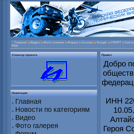
Главная
Видео
Фото галерея
Форум
Ссылки
Google
СПОРТ
Скача
PDA
Спонсор проекта
Привет
Добро п
обществ
федераци
Навигация
ИНН 220
Главная
Новости по категориям
10.05
Видео
Алтайс
Фото галерея
Героя С
Форум