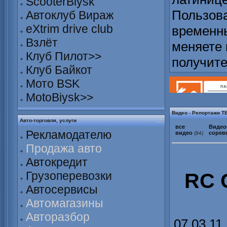
ScooterBiysk
Пользова
Автоклуб Вираж
eXtrim drive club
временны
Взлёт
меняете 
Клуб Пилот>>
получит
Клуб Байкот
Мото BSK
MotoBiysk>>
Видео - Репортажи ТВ:
Авто-торговля, услуги
все
Видео
Рекламодателю
видео
сорев
(94)
Продажа авто
Автокредит
RC C
Грузоперевозки
Автосервисы
Автомагазины
Авторазбор
07.03.11