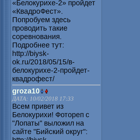
«Белокурихе-2» пройдет
«КвадроФест».
Попробуем здесь
проводить такие
соревнования.
Подробнее тут:
http://biysk-
ok.ru/2018/05/15/в-
белокурихе-2-пройдет-
квадрофест/
groza10
ДАТА: 10/02/2018 17:33
Всем привет из
Белокурихи! Фотореп с
"Лопаты" выложил на
сайте "Бийский округ":