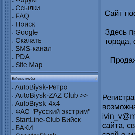
Ссылки
Сайт по
FAQ
Поиск
Здесь п
Google
Скачать
города,
SMS-канал
PDA
Продаж
Site Map
Бийские клубы
AutoBiysk-Ретро
AutoBiysk-ZAZ Club >>
Регистра
AutoBiysk-4x4
возможна
ФАС "Русский экстрим"
ivin_v@m
StartLine-Club Бийск
сайта, с
БАКИ
свой е-м