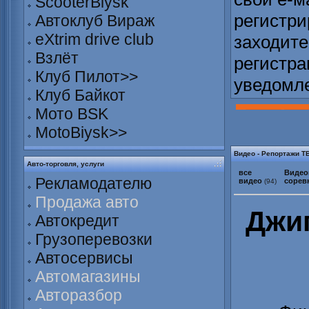
ScooterBiysk
регистри
Автоклуб Вираж
eXtrim drive club
заходите
Взлёт
регистра
Клуб Пилот>>
уведомл
Клуб Байкот
Мото BSK
MotoBiysk>>
Видео - Репортажи Т
Авто-торговля, услуги
все
Видео
Рекламодателю
видео
сорев
(94)
Продажа авто
Джи
Автокредит
Грузоперевозки
Автосервисы
Автомагазины
Авторазбор