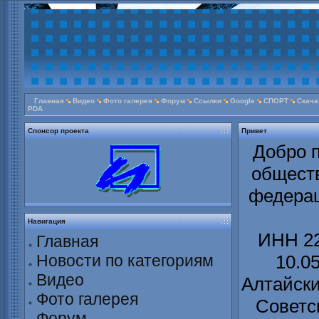
Главная
Видео
Фото галерея
Форум
Ссылки
Google
СПОРТ
Скача
PDA
Спонсор проекта
Привет
Добро п
обществ
федерац
Навигация
ИНН 22
Главная
Новости по категориям
10.0
Видео
Алтайски
Фото галерея
Советс
Форум