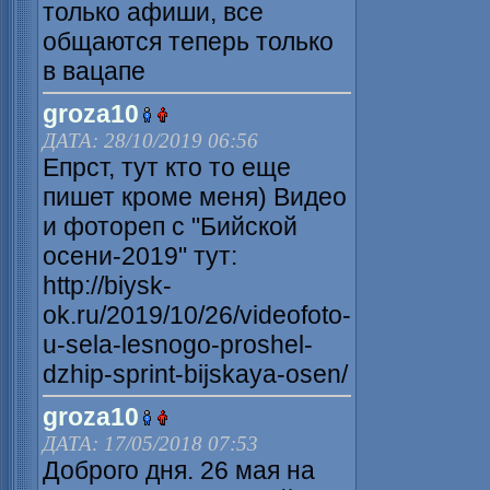
только афиши, все
общаются теперь только
в вацапе
groza10
ДАТА: 28/10/2019 06:56
Епрст, тут кто то еще
пишет кроме меня) Видео
и фотореп с "Бийской
осени-2019" тут:
http://biysk-
ok.ru/2019/10/26/videofoto-
u-sela-lesnogo-proshel-
dzhip-sprint-bijskaya-osen/
groza10
ДАТА: 17/05/2018 07:53
Доброго дня. 26 мая на