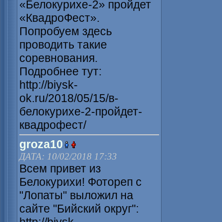
«Белокурихе-2» пройдет
«КвадроФест».
Попробуем здесь
проводить такие
соревнования.
Подробнее тут:
http://biysk-
ok.ru/2018/05/15/в-
белокурихе-2-пройдет-
квадрофест/
groza10
ДАТА: 10/02/2018 17:33
Всем привет из
Белокурихи! Фотореп с
"Лопаты" выложил на
сайте "Бийский округ":