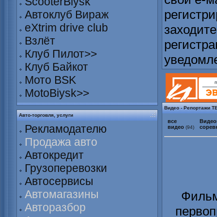
ScooterBiysk
регистри
Автоклуб Вираж
eXtrim drive club
заходите
Взлёт
регистра
Клуб Пилот>>
уведомл
Клуб Байкот
Мото BSK
MotoBiysk>>
Видео - Репортажи ТВ
Авто-торговля, услуги
все
Видео
Рекламодателю
видео
сорев
(94)
Продажа авто
Автокредит
Грузоперевозки
Автосервисы
Автомагазины
Фильм
Авторазбор
первоп