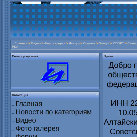
Главная
Видео
Фото галерея
Форум
Ссылки
Google
СПОРТ
Скача
PDA
Спонсор проекта
Привет
Добро п
обществ
федерац
Навигация
ИНН 22
Главная
Новости по категориям
10.0
Видео
Алтайски
Фото галерея
Советс
Форум