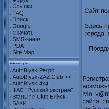
Ссылки
Сайт по
FAQ
Поиск
Здесь п
Google
Скачать
города,
SMS-канал
PDA
Продаж
Site Map
Бийские клубы
AutoBiysk-Ретро
AutoBiysk-ZAZ Club >>
Регистра
AutoBiysk-4x4
возможна
ФАС "Русский экстрим"
ivin_v@m
StartLine-Club Бийск
сайта, с
БАКИ
свой е-м