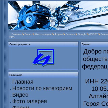
Главная
Видео
Фото галерея
Форум
Ссылки
Google
СПОРТ
Скача
PDA
Спонсор проекта
Привет
Добро п
обществ
федераци
Навигация
ИНН 220
Главная
Новости по категориям
10.05
Видео
Алтайс
Фото галерея
Героя С
Форум