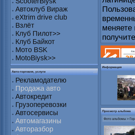
ScooterBiysk
Пользова
Автоклуб Вираж
eXtrim drive club
временны
Взлёт
меняете 
Клуб Пилот>>
получит
Клуб Байкот
Мото BSK
MotoBiysk>>
Информация
Авто-торговля, услуги
Рекламодателю
Продажа авто
Автокредит
Грузоперевозки
Автосервисы
Просмотр альбома
Автомагазины
Фото альбомы
>
Гор
Авторазбор