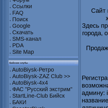
Ссылки
Сайт
FAQ
Поиск
Здесь пр
Google
Скачать
города, 
SMS-канал
PDA
Продаж
Site Map
Бийские клубы
AutoBiysk-Ретро
AutoBiysk-ZAZ Club >>
Регистра
AutoBiysk-4x4
возможна
ФАС "Русский экстрим"
админу: 
StartLine-Club Бийск
название
БАКИ
латинице