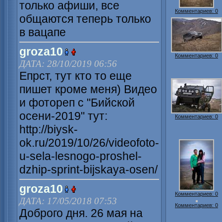
только афиши, все
Комментариев: 0
общаются теперь только
в вацапе
groza10
Комментариев: 0
ДАТА: 28/10/2019 06:56
Епрст, тут кто то еще
пишет кроме меня) Видео
и фотореп с "Бийской
осени-2019" тут:
Комментариев: 0
http://biysk-
ok.ru/2019/10/26/videofoto-
u-sela-lesnogo-proshel-
dzhip-sprint-bijskaya-osen/
groza10
Комментариев: 0
ДАТА: 17/05/2018 07:53
Комментариев: 0
Доброго дня. 26 мая на