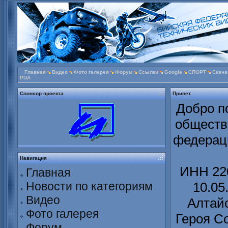
Главная
Видео
Фото галерея
Форум
Ссылки
Google
СПОРТ
Скача
PDA
Спонсор проекта
Привет
Добро п
обществ
федераци
Навигация
ИНН 220
Главная
Новости по категориям
10.05
Видео
Алтайс
Фото галерея
Героя С
Форум