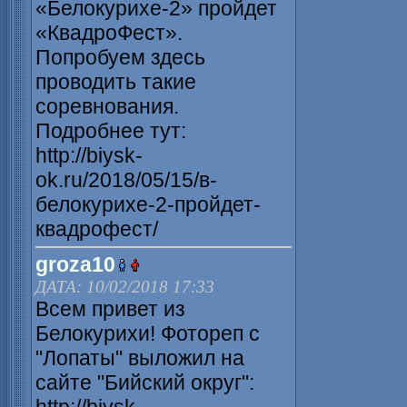
«Белокурихе-2» пройдет
«КвадроФест».
Попробуем здесь
проводить такие
соревнования.
Подробнее тут:
http://biysk-
ok.ru/2018/05/15/в-
белокурихе-2-пройдет-
квадрофест/
groza10
ДАТА: 10/02/2018 17:33
Всем привет из
Белокурихи! Фотореп с
"Лопаты" выложил на
сайте "Бийский округ":