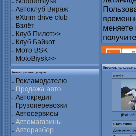
ScooterBiysk
Пользова
Автоклуб Вираж
eXtrim drive club
временны
Взлёт
меняете 
Клуб Пилот>>
получит
Клуб Байкот
Мото BSK
MotoBiysk>>
Профиль пользовате
Авто-торговля, услуги
panda
Рекламодателю
Продажа авто
Автокредит
Грузоперевозки
Автосервисы
[
Вэб сайт
Автомагазины
Статистика
Авторазбор
Дата регистр