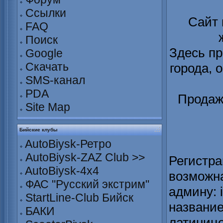
Ссылки
Сайт
FAQ
Поиск
Здесь пр
Google
Скачать
города, 
SMS-канал
PDA
Продаж
Site Map
Бийские клубы
AutoBiysk-Ретро
AutoBiysk-ZAZ Club >>
Регистра
AutoBiysk-4x4
возможна
ФАС "Русский экстрим"
админу: 
StartLine-Club Бийск
название
БАКИ
латинице