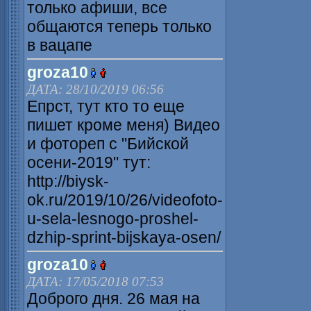
только афиши, все
общаются теперь только
в вацапе
groza10
ДАТА: 28/10/2019 06:56
Епрст, тут кто то еще
пишет кроме меня) Видео
и фотореп с "Бийской
осени-2019" тут:
http://biysk-
ok.ru/2019/10/26/videofoto-
u-sela-lesnogo-proshel-
dzhip-sprint-bijskaya-osen/
groza10
ДАТА: 17/05/2018 07:53
Доброго дня. 26 мая на