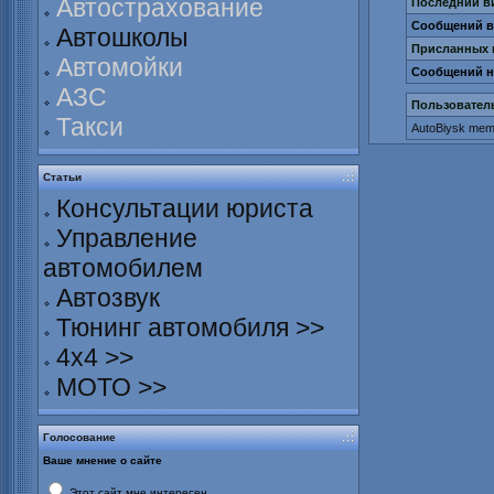
Автострахование
Последний ви
Сообщений в 
Автошколы
Присланных 
Автомойки
Сообщений н
АЗС
Пользовател
Такси
AutoBiysk mem
Статьи
Консультации юриста
Управление
автомобилем
Автозвук
Тюнинг автомобиля >>
4х4 >>
МОТО >>
Голосование
Ваше мнение о сайте
Этот сайт мне интересен