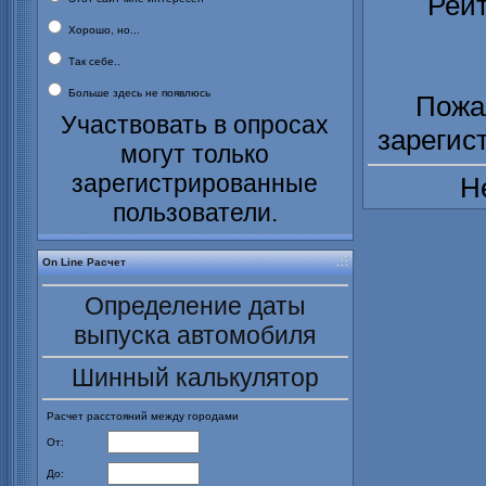
Рейт
Хорошо, но...
Так себе..
Больше здесь не появлюсь
Пожа
Участвовать в опросах
зарегис
могут только
зарегистрированные
Н
пользователи.
On Line Расчет
Определение даты
выпуска автомобиля
Шинный калькулятор
Расчет расстояний между городами
От:
До: