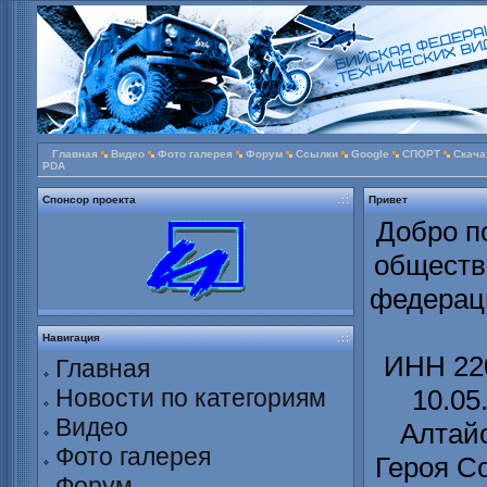
Главная
Видео
Фото галерея
Форум
Ссылки
Google
СПОРТ
Скача
PDA
Спонсор проекта
Привет
Добро п
обществ
федераци
Навигация
ИНН 220
Главная
Новости по категориям
10.05
Видео
Алтайс
Фото галерея
Героя С
Форум