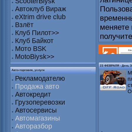
ScooterBiysk
Пользова
Автоклуб Вираж
eXtrim drive club
временны
Взлёт
меняете 
Клуб Пилот>>
получит
Клуб Байкот
Мото BSK
MotoBiysk>>
23 ФЕВРАЛЯ - День З
Авто-торговля, услуги
М
Рекламодателю
п
с
Продажа авто
О
Автокредит
Грузоперевозки
Автосервисы
Автомагазины
Авторазбор