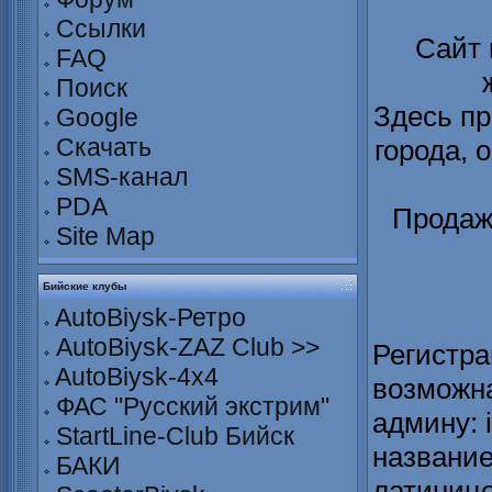
Ссылки
Сайт
FAQ
Поиск
Здесь пр
Google
Скачать
города, 
SMS-канал
PDA
Продаж
Site Map
Бийские клубы
AutoBiysk-Ретро
AutoBiysk-ZAZ Club >>
Регистра
AutoBiysk-4x4
возможна
ФАС "Русский экстрим"
админу: 
StartLine-Club Бийск
название
БАКИ
латинице