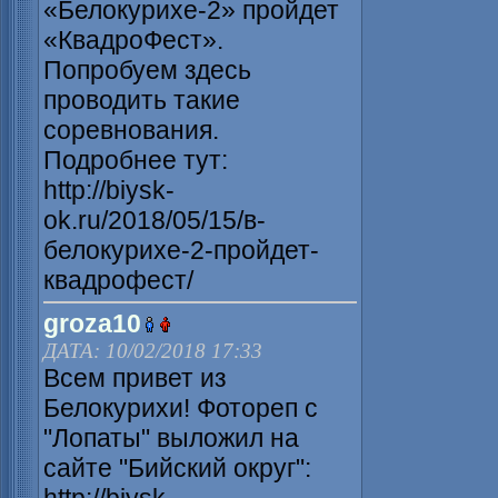
«Белокурихе-2» пройдет
«КвадроФест».
Попробуем здесь
проводить такие
соревнования.
Подробнее тут:
http://biysk-
ok.ru/2018/05/15/в-
белокурихе-2-пройдет-
квадрофест/
groza10
ДАТА: 10/02/2018 17:33
Всем привет из
Белокурихи! Фотореп с
"Лопаты" выложил на
сайте "Бийский округ":