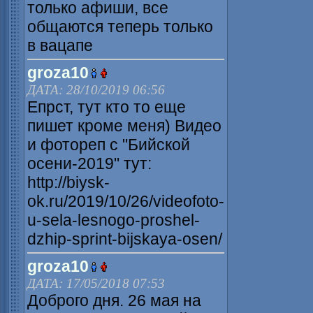
только афиши, все
общаются теперь только
в вацапе
groza10
ДАТА: 28/10/2019 06:56
Епрст, тут кто то еще
пишет кроме меня) Видео
и фотореп с "Бийской
осени-2019" тут:
http://biysk-
ok.ru/2019/10/26/videofoto-
u-sela-lesnogo-proshel-
dzhip-sprint-bijskaya-osen/
groza10
ДАТА: 17/05/2018 07:53
Доброго дня. 26 мая на