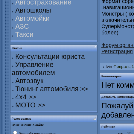
Автострахование
Формат соре
-навигацион
Автошколы
Монстры ( к
Автомойки
включительн
АЗС
СуперМонстр
более)
Такси
Форум орган
Статьи
Регистрация
Консультации юриста
Управление
Ivin
Февраль 1
автомобилем
Комментарии
Автозвук
Нет комм
Тюнинг автомобиля >>
4х4 >>
Добавить комментар
МОТО >>
Пожалуйс
добавле
Голосование
Ваше мнение о сайте
Рейтинги
Этот сайт мне интересен