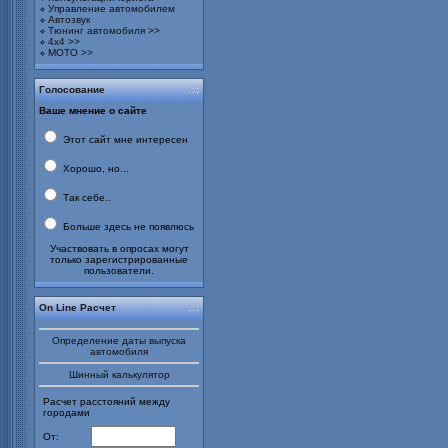
Управление автомобилем
Автозвук
Тюнинг автомобиля >>
4х4 >>
МОТО >>
Голосование
Ваше мнение о сайте
Этот сайт мне интересен
Хорошо, но...
Так себе..
Больше здесь не появлюсь
Участвовать в опросах могут
только зарегистрированные
пользователи.
On Line Расчет
Определение даты выпуска
автомобиля
Шинный калькулятор
Расчет расстояний между
городами
От: