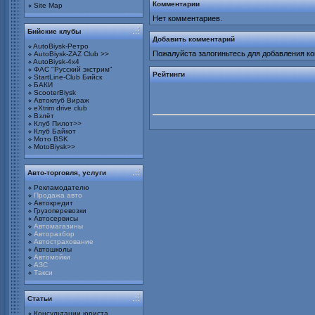
Комментарии
Site Map
Нет комментариев.
Бийские клубы
Добавить комментарий
AutoBiysk-Ретро
Пожалуйста залогиньтесь для добавления к
AutoBiysk-ZAZ Club >>
AutoBiysk-4x4
ФАС "Русский экстрим"
Рейтинги
StartLine-Club Бийск
БАКИ
ScooterBiysk
Автоклуб Вираж
eXtrim drive club
Взлёт
Клуб Пилот>>
Клуб Байкот
Мото BSK
MotoBiysk>>
Авто-торговля, услуги
Рекламодателю
Продажа авто
Автокредит
Грузоперевозки
Автосервисы
Автомагазины
Авторазбор
Автострахование
Автошколы
Автомойки
АЗС
Такси
Статьи
Консультации юриста