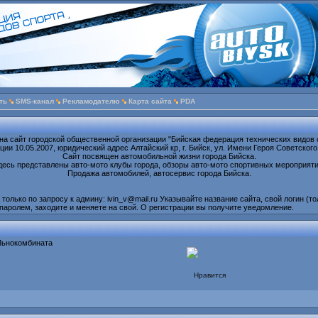
ть
SMS-канал
Рекламодателю
Карта сайта
PDA
на сайт городской общественной организации "Бийская федерация технических видов 
ии 10.05.2007, юридический адрес Алтайский кр, г. Бийск, ул. Имени Героя Советского
Сайт посвящен автомобильной жизни города Бийска.
десь представлены авто-мото клубы города, обзоры авто-мото спортивных мероприяти
Продажа автомобилей, автосервис города Бийска.
олько по запросу к админу: ivin_v@mail.ru Указывайте название сайта, свой логин (то
паролем, заходите и меняете на свой. О регистрации вы получите уведомление.
 Льнокомбината
Нравится