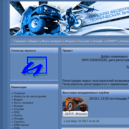
Главная
Видео
Фото галерея
Форум
Ссылки
Google
СПОРТ
Скача
Спонсор проекта
Привет
Добро пожаловать 
ИНН 2204031635, дата регистрац
З
Регистрация новых пользователей возможна т
Пользователь регистрируется с временным 
Навигация
Выставка внедорожных клубов
Главная
Новости по категориям
26.03 с 13.00 на площади
Видео
Фото галерея
Форум
Ссылки
FAQ
Поиск
Google
Ivin
Март 24 2017 14:41:28
Скачать
SMS-канал
PDA