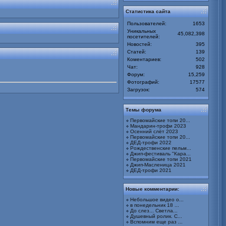
Статистика сайта
Пользователей:
1653
Уникальных
45,082,398
посетителей:
Новостей:
395
Статей:
139
Коментариев:
502
Чат:
928
Форум:
15,259
Фотографий:
17577
Загрузок:
574
Темы форума
Первомайские топи 20...
Мандарин-трофи 2023
Осенний слёт 2023
Первомайские топи 20...
ДЕД-трофи 2022
Рождественские пельм...
Джип-фестиваль "Кара...
Первомайские топи 2021
Джип-Масленица 2021
ДЕД-трофи 2021
Новые комментарии:
Небольшое видео о...
в понедельник 18 ...
До слез... Светла...
Душевный ролик. С...
Вспомним еще раз ...