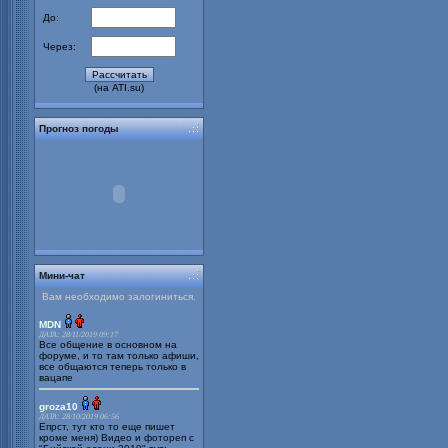
До:
Через:
(на ATI.su)
Прогноз погоды
Мини-чат
Вам необходимо залогиниться.
MDN
ДАТА: 28/11/2019 09:17
Все общение в основном на
форуме, и то там только афиши,
все общаются теперь только в
вацапе
groza10
ДАТА: 28/10/2019 06:56
Епрст, тут кто то еще пишет
кроме меня) Видео и фотореп с