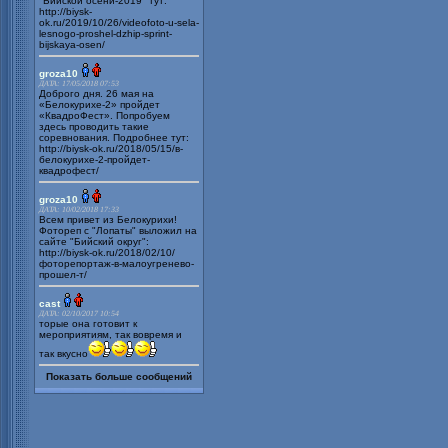
"Бийской осени-2019" тут:
http://biysk-
ok.ru/2019/10/26/videofoto-u-sela-
lesnogo-proshel-dzhip-sprint-
bijskaya-osen/
groza10
ДАТА: 17/05/2018 07:53
Доброго дня. 26 мая на
«Белокурихе-2» пройдет
«КвадроФест». Попробуем
здесь проводить такие
соревнования. Подробнее тут:
http://biysk-ok.ru/2018/05/15/в-
белокурихе-2-пройдет-
квадрофест/
groza10
ДАТА: 10/02/2018 17:33
Всем привет из Белокурихи!
Фотореп с "Лопаты" выложил на
сайте "Бийский округ":
http://biysk-ok.ru/2018/02/10/
фоторепортаж-в-малоугренево-
прошел-т/
cast
ДАТА: 02/10/2017 10:54
торые она готовит к
мероприятиям, так вовремя и
так вкусно
Показать больше сообщений