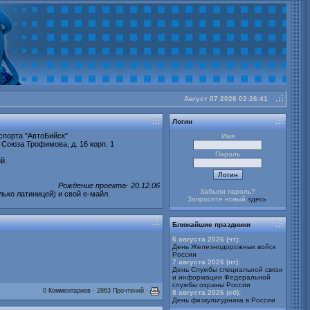
Август 07 2026 02:26:41
buy
cheap
Логин
Stratter
спорта "АвтоБийск"
Имя
 Союза Трофимова, д. 16 корп. 1
Пароль
й.
Рождение проекта- 20.12.06
Забыли пароль?
лько латиницей) и свой е-майл.
Запросите новый
здесь
.
Ближайшие праздники
6 августа 2026 (чт):
День Железнодорожных войск
России
7 августа 2026 (пт):
День Службы специальной связи
и информации Федеральной
службы охраны России
0 Комментариев
· 2863 Прочтений ·
8 августа 2026 (сб):
День физкультурника в России