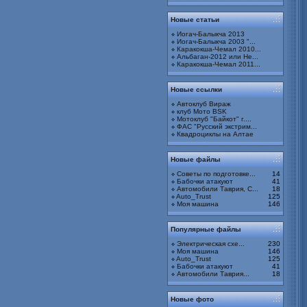
Новые статьи
Иогач-Балыкча 2013
Иогач-Балыкча 2003 "...
Каракокша-Чемал 2010...
Альбаган-2012 или Не...
Каракокша-Чемал 2011...
Новые ссылки
Автоклуб Вираж
клуб Мото BSK
Мотоклуб "Байкот" г....
ФАС "Русский экстрим...
Квадроциклы на Алтае
bitva20130000323.jpg
Альбом:
Битва под Смоленским
2013. 12-14 июля 2013г
Новые файлы
Советы по подготовке...
14
Бабочки атакуют
41
Автомобили Таврия, С...
18
Auto_Trust
125
Моя машина
146
bitva20130000322.jpg
Альбом:
Битва под Смоленским
Популярные файлы
2013. 12-14 июля 2013г
Электрическая схе...
230
Моя машина
146
Auto_Trust
125
Бабочки атакуют
41
Автомобили Таврия...
18
bitva20130000321.jpg
Альбом:
Битва под Смоленским
Новые фото
2013. 12-14 июля 2013г