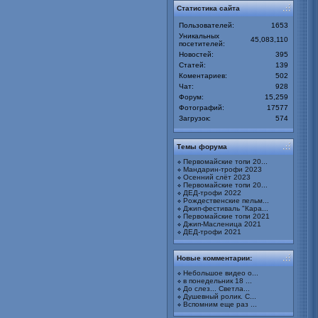
Статистика сайта
Пользователей:
1653
Уникальных
45,083,110
посетителей:
Новостей:
395
Статей:
139
Коментариев:
502
Чат:
928
Форум:
15,259
Фотографий:
17577
Загрузок:
574
Темы форума
Первомайские топи 20...
Мандарин-трофи 2023
Осенний слёт 2023
Первомайские топи 20...
ДЕД-трофи 2022
Рождественские пельм...
Джип-фестиваль "Кара...
Первомайские топи 2021
Джип-Масленица 2021
ДЕД-трофи 2021
Новые комментарии:
Небольшое видео о...
в понедельник 18 ...
До слез... Светла...
Душевный ролик. С...
Вспомним еще раз ...