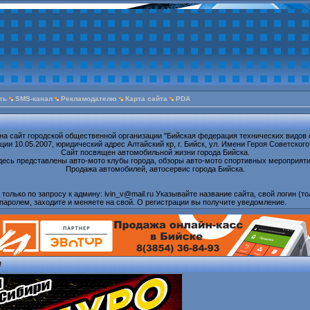
ть
SMS-канал
Рекламодателю
Карта сайта
PDA
на сайт городской общественной организации "Бийская федерация технических видов 
ии 10.05.2007, юридический адрес Алтайский кр, г. Бийск, ул. Имени Героя Советского
Сайт посвящен автомобильной жизни города Бийска.
десь представлены авто-мото клубы города, обзоры авто-мото спортивных мероприяти
Продажа автомобилей, автосервис города Бийска.
олько по запросу к админу: ivin_v@mail.ru Указывайте название сайта, свой логин (то
паролем, заходите и меняете на свой. О регистрации вы получите уведомление.
!