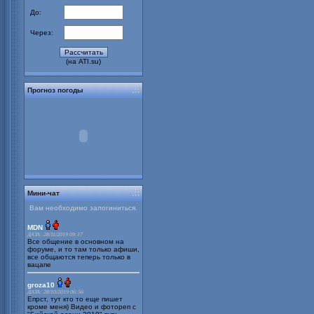
До:
Через:
(на ATI.su)
Прогноз погоды
Мини-чат
Вам необходимо залогиниться.
MDN
ДАТА: 28/11/2019 09:17
Все общение в основном на
форуме, и то там только афиши,
все общаются теперь только в
вацапе
groza10
ДАТА: 28/10/2019 06:56
Епрст, тут кто то еще пишет
кроме меня) Видео и фотореп с