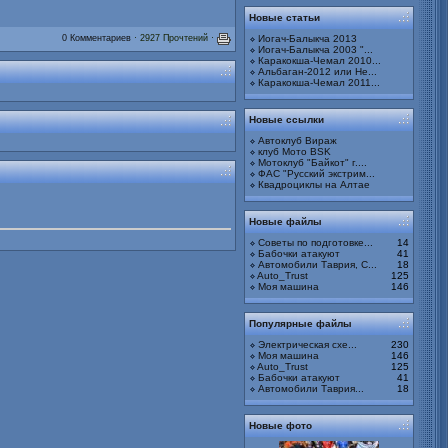
Новые статьи
Иогач-Балыкча 2013
0 Комментариев
· 2927 Прочтений ·
Иогач-Балыкча 2003 "...
Каракокша-Чемал 2010...
Альбаган-2012 или Не...
Каракокша-Чемал 2011...
Новые ссылки
Автоклуб Вираж
клуб Мото BSK
Мотоклуб "Байкот" г....
ФАС "Русский экстрим...
Квадроциклы на Алтае
Новые файлы
Советы по подготовке...
14
Бабочки атакуют
41
bitva20130000323.jpg
Автомобили Таврия, С...
18
Альбом:
Битва под Смоленским
Auto_Trust
125
2013. 12-14 июля 2013г
Моя машина
146
Популярные файлы
Электрическая схе...
230
Моя машина
146
Auto_Trust
125
bitva20130000322.jpg
Бабочки атакуют
41
Альбом:
Битва под Смоленским
Автомобили Таврия...
18
2013. 12-14 июля 2013г
Новые фото