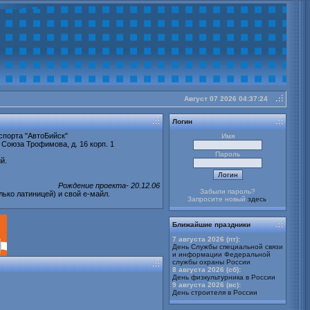
Август 07 2026 04:37:24
buy
cheap
Логин
Stratter
спорта "АвтоБийск"
Имя
 Союза Трофимова, д. 16 корп. 1
Пароль
й.
Рождение проекта- 20.12.06
Забыли пароль?
лько латиницей) и свой е-майл.
Запросите новый
здесь
.
Ближайшие праздники
7 августа 2026 (пт):
День Службы специальной связи
и информации Федеральной
службы охраны России
8 августа 2026 (сб):
День физкультурника в России
9 августа 2026 (вс):
День строителя в России