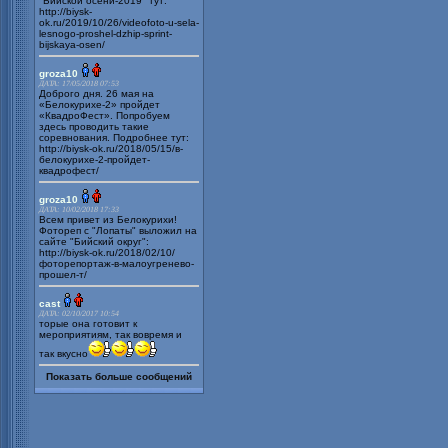
"Бийской осени-2019" тут:
http://biysk-
ok.ru/2019/10/26/videofoto-u-sela-
lesnogo-proshel-dzhip-sprint-
bijskaya-osen/
groza10
ДАТА: 17/05/2018 07:53
Доброго дня. 26 мая на
«Белокурихе-2» пройдет
«КвадроФест». Попробуем
здесь проводить такие
соревнования. Подробнее тут:
http://biysk-ok.ru/2018/05/15/в-
белокурихе-2-пройдет-
квадрофест/
groza10
ДАТА: 10/02/2018 17:33
Всем привет из Белокурихи!
Фотореп с "Лопаты" выложил на
сайте "Бийский округ":
http://biysk-ok.ru/2018/02/10/
фоторепортаж-в-малоугренево-
прошел-т/
cast
ДАТА: 02/10/2017 10:54
торые она готовит к
мероприятиям, так вовремя и
так вкусно
Показать больше сообщений