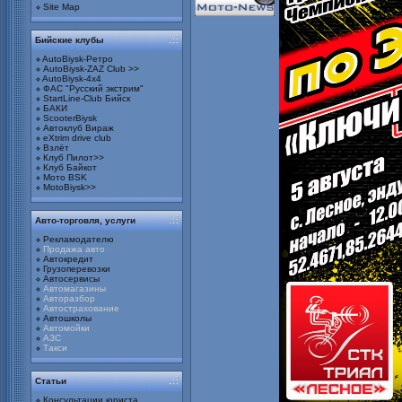
Site Map
Бийские клубы
AutoBiysk-Ретро
AutoBiysk-ZAZ Club >>
AutoBiysk-4x4
ФАС "Русский экстрим"
StartLine-Club Бийск
БАКИ
ScooterBiysk
Автоклуб Вираж
eXtrim drive club
Взлёт
Клуб Пилот>>
Клуб Байкот
Мото BSK
MotoBiysk>>
Авто-торговля, услуги
Рекламодателю
Продажа авто
Автокредит
Грузоперевозки
Автосервисы
Автомагазины
Авторазбор
Автострахование
Автошколы
Автомойки
АЗС
Такси
Статьи
Консультации юриста