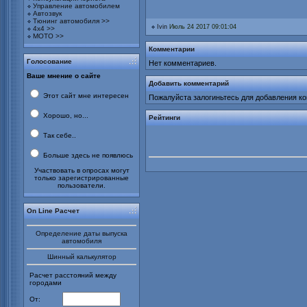
Управление автомобилем
Автозвук
Тюнинг автомобиля >>
Ivin
Июль 24 2017 09:01:04
4х4 >>
МОТО >>
Комментарии
Голосование
Нет комментариев.
Ваше мнение о сайте
Добавить комментарий
Этот сайт мне интересен
Пожалуйста залогиньтесь для добавления к
Хорошо, но...
Рейтинги
Так себе..
Больше здесь не появлюсь
Участвовать в опросах могут
только зарегистрированные
пользователи.
On Line Расчет
Определение даты выпуска
автомобиля
Шинный калькулятор
Расчет расстояний между
городами
От: