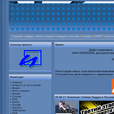
Главная
Видео
Фото галерея
Форум
Ссылки
Google
СПОРТ
Скача
Спонсор проекта
Привет
Добро пожаловать 
ИНН 2204031635, дата регистрац
З
Регистрация новых пользователей возможна т
Пользователь регистрируется с временным 
Навигация
Главная
Новости по категориям
Видео
Фото галерея
Форум
Ссылки
05.08.17 Чемпионат Сибири Эндуро в Лесном
FAQ
Поиск
Google
Скачать
SMS-канал
PDA