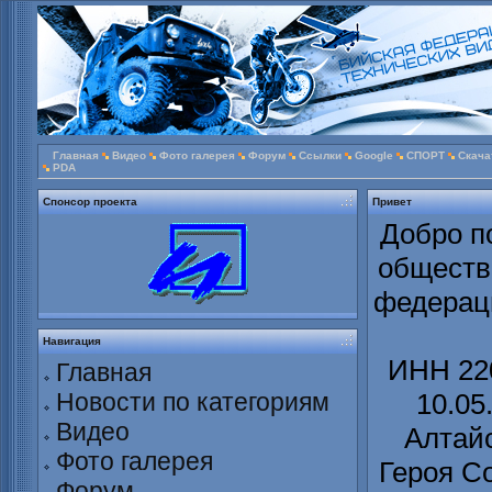
Главная
Видео
Фото галерея
Форум
Ссылки
Google
СПОРТ
Скача
PDA
Спонсор проекта
Привет
Добро п
обществ
федераци
Навигация
ИНН 220
Главная
Новости по категориям
10.05
Видео
Алтайс
Фото галерея
Героя С
Форум