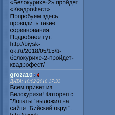
«Белокурихе-2» пройдет
«КвадроФест».
Попробуем здесь
проводить такие
соревнования.
Подробнее тут:
http://biysk-
ok.ru/2018/05/15/в-
белокурихе-2-пройдет-
квадрофест/
groza10
ДАТА: 10/02/2018 17:33
Всем привет из
Белокурихи! Фотореп с
"Лопаты" выложил на
сайте "Бийский округ":