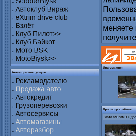
ScooterBiysk
Пользова
Автоклуб Вираж
eXtrim drive club
временны
Взлёт
меняете 
Клуб Пилот>>
получит
Клуб Байкот
Мото BSK
MotoBiysk>>
Информация
Авто-торговля, услуги
Рекламодателю
Продажа авто
Автокредит
Грузоперевозки
Просмотр альбома
Автосервисы
Фото альбомы
>
Дра
Автомагазины
Авторазбор