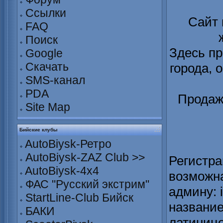
Ссылки
Сайт
FAQ
Поиск
Здесь пр
Google
Скачать
города, 
SMS-канал
PDA
Продаж
Site Map
Бийские клубы
AutoBiysk-Ретро
AutoBiysk-ZAZ Club >>
Регистра
AutoBiysk-4x4
возможна
ФАС "Русский экстрим"
админу: 
StartLine-Club Бийск
название
БАКИ
латинице