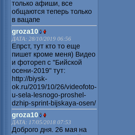
только афиши, все
общаются теперь только
в вацапе
groza10
ДАТА: 28/10/2019 06:56
Епрст, тут кто то еще
пишет кроме меня) Видео
и фотореп с "Бийской
осени-2019" тут:
http://biysk-
ok.ru/2019/10/26/videofoto-
u-sela-lesnogo-proshel-
dzhip-sprint-bijskaya-osen/
groza10
ДАТА: 17/05/2018 07:53
Доброго дня. 26 мая на