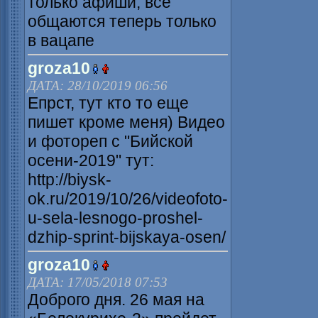
только афиши, все
общаются теперь только
в вацапе
groza10
ДАТА: 28/10/2019 06:56
Епрст, тут кто то еще
пишет кроме меня) Видео
и фотореп с "Бийской
осени-2019" тут:
http://biysk-
ok.ru/2019/10/26/videofoto-
u-sela-lesnogo-proshel-
dzhip-sprint-bijskaya-osen/
groza10
ДАТА: 17/05/2018 07:53
Доброго дня. 26 мая на