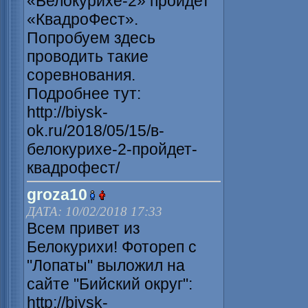
«Белокурихе-2» пройдет
«КвадроФест».
Попробуем здесь
проводить такие
соревнования.
Подробнее тут:
http://biysk-
ok.ru/2018/05/15/в-
белокурихе-2-пройдет-
квадрофест/
groza10
ДАТА: 10/02/2018 17:33
Всем привет из
Белокурихи! Фотореп с
"Лопаты" выложил на
сайте "Бийский округ":
http://biysk-