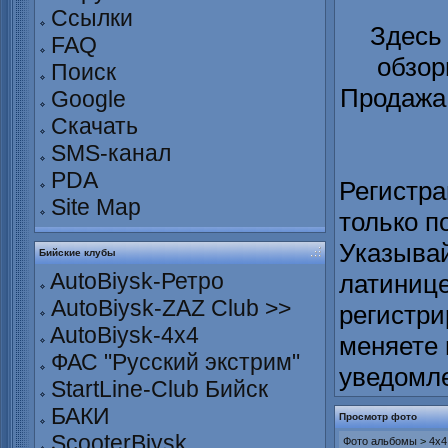
Ссылки
Здесь
FAQ
обзор
Поиск
Продажа 
Google
Скачать
SMS-канал
PDA
Регистра
Site Map
только п
Указывай
Бийские клубы
AutoBiysk-Ретро
латинице
AutoBiysk-ZAZ Club >>
регистри
AutoBiysk-4x4
меняете 
ФАС "Русский экстрим"
уведомл
StartLine-Club Бийск
БАКИ
Просмотр фото
ScooterBiysk
Фото альбомы
>
4х4