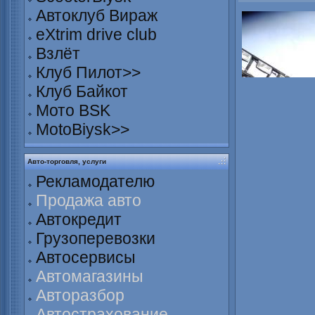
Автоклуб Вираж
eXtrim drive club
Взлёт
Клуб Пилот>>
Клуб Байкот
Мото BSK
MotoBiysk>>
Авто-торговля, услуги
Рекламодателю
Продажа авто
Автокредит
Грузоперевозки
Автосервисы
Автомагазины
Авторазбор
Автострахование