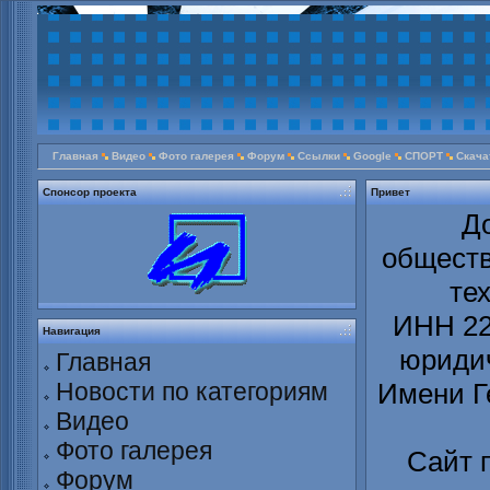
Главная
Видео
Фото галерея
Форум
Ссылки
Google
СПОРТ
Скача
Спонсор проекта
Привет
Д
обществ
те
ИНН 22
Навигация
юридич
Главная
Новости по категориям
Имени Г
Видео
Фото галерея
Сайт 
Форум