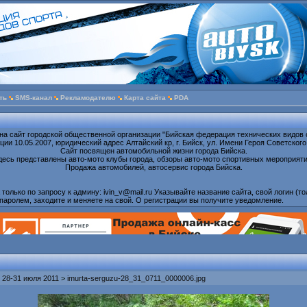
ть
SMS-канал
Рекламодателю
Карта сайта
PDA
на сайт городской общественной организации "Бийская федерация технических видов 
ии 10.05.2007, юридический адрес Алтайский кр, г. Бийск, ул. Имени Героя Советского
Сайт посвящен автомобильной жизни города Бийска.
десь представлены авто-мото клубы города, обзоры авто-мото спортивных мероприяти
Продажа автомобилей, автосервис города Бийска.
олько по запросу к админу: ivin_v@mail.ru Указывайте название сайта, свой логин (то
паролем, заходите и меняете на свой. О регистрации вы получите уведомление.
 28-31 июля 2011
>
imurta-serguzu-28_31_0711_0000006.jpg