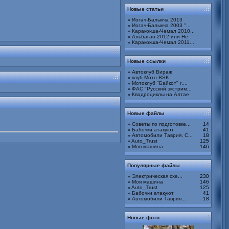
Новые статьи
Иогач-Балыкча 2013
Иогач-Балыкча 2003 "...
Каракокша-Чемал 2010...
Альбаган-2012 или Не...
Каракокша-Чемал 2011...
Новые ссылки
bitva20130000323.jpg
Альбом:
Битва под Смоленским
Автоклуб Вираж
2013. 12-14 июля 2013г
клуб Мото BSK
Мотоклуб "Байкот" г....
ФАС "Русский экстрим...
Квадроциклы на Алтае
Новые файлы
bitva20130000322.jpg
Советы по подготовке...
14
Альбом:
Битва под Смоленским
Бабочки атакуют
41
2013. 12-14 июля 2013г
Автомобили Таврия, С...
18
Auto_Trust
125
Моя машина
146
Популярные файлы
Электрическая схе...
230
bitva20130000321.jpg
Моя машина
146
Альбом:
Битва под Смоленским
Auto_Trust
125
2013. 12-14 июля 2013г
Бабочки атакуют
41
Автомобили Таврия...
18
Новые фото