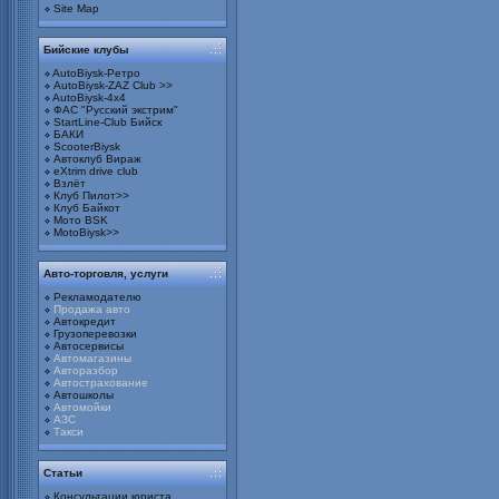
Site Map
Бийские клубы
AutoBiysk-Ретро
AutoBiysk-ZAZ Club >>
AutoBiysk-4x4
ФАС "Русский экстрим"
StartLine-Club Бийск
БАКИ
ScooterBiysk
Автоклуб Вираж
eXtrim drive club
Взлёт
Клуб Пилот>>
Клуб Байкот
Мото BSK
MotoBiysk>>
Авто-торговля, услуги
Рекламодателю
Продажа авто
Автокредит
Грузоперевозки
Автосервисы
Автомагазины
Авторазбор
Автострахование
Автошколы
Автомойки
АЗС
Такси
Статьи
Консультации юриста