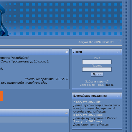
Август 07 2026 06:45:31
buy
cheap
Логин
Stratter
спорта "АвтоБийск"
Имя
 Союза Трофимова, д. 16 корп. 1
Пароль
й.
Рождение проекта- 20.12.06
Забыли пароль?
лько латиницей) и свой е-майл.
Запросите новый
здесь
.
Ближайшие праздники
7 августа 2026 (пт):
День Службы специальной связи
и информации Федеральной
службы охраны России
8 августа 2026 (сб):
День физкультурника в России
9 августа 2026 (вс):
День строителя в России