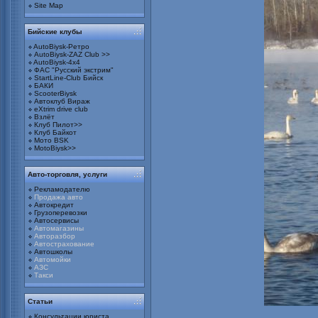
Site Map
Бийские клубы
AutoBiysk-Ретро
AutoBiysk-ZAZ Club >>
AutoBiysk-4x4
ФАС "Русский экстрим"
StartLine-Club Бийск
БАКИ
ScooterBiysk
Автоклуб Вираж
eXtrim drive club
Взлёт
Клуб Пилот>>
Клуб Байкот
Мото BSK
MotoBiysk>>
Авто-торговля, услуги
Рекламодателю
Продажа авто
Автокредит
Грузоперевозки
Автосервисы
Автомагазины
Авторазбор
Автострахование
Автошколы
Автомойки
АЗС
Такси
Статьи
Консультации юриста