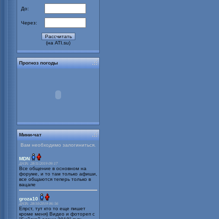
До:
Через:
(на ATI.su)
Прогноз погоды
Мини-чат
Вам необходимо залогиниться.
MDN
ДАТА: 28/11/2019 09:17
Все общение в основном на
форуме, и то там только афиши,
все общаются теперь только в
вацапе
groza10
ДАТА: 28/10/2019 06:56
Епрст, тут кто то еще пишет
кроме меня) Видео и фотореп с