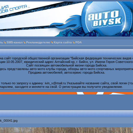
ть
SMS-канал
Рекламодателю
Карта сайта
PDA
на сайт городской общественной организации "Бийская федерация технических видов 
ии 10.05.2007, юридический адрес Алтайский кр, г. Бийск, ул. Имени Героя Советского
Сайт посвящен автомобильной жизни города Бийска.
десь представлены авто-мото клубы города, обзоры авто-мото спортивных мероприяти
Продажа автомобилей, автосервис города Бийска.
олько по запросу к админу: ivin_v@mail.ru Указывайте название сайта, свой логин (то
паролем, заходите и меняете на свой. О регистрации вы получите уведомление.
ok_00041.jpg