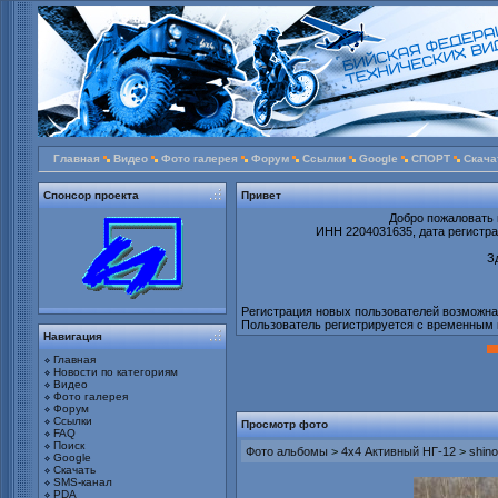
Главная
Видео
Фото галерея
Форум
Ссылки
Google
СПОРТ
Скача
Спонсор проекта
Привет
Добро пожаловать 
ИНН 2204031635, дата регистрац
З
Регистрация новых пользователей возможна т
Пользователь регистрируется с временным 
Навигация
Главная
Новости по категориям
Видео
Фото галерея
Форум
Ссылки
Просмотр фото
FAQ
Поиск
Фото альбомы
>
4х4 Активный НГ-12
>
shin
Google
Скачать
SMS-канал
PDA