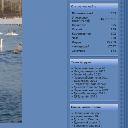
Статистика сайта
Пользователей:
1653
Уникальных
45,081,581
посетителей:
Новостей:
395
Статей:
139
Коментариев:
502
Чат:
928
Форум:
15,259
Фотографий:
17577
Загрузок:
574
Темы форума
Первомайские топи 20...
Мандарин-трофи 2023
Осенний слёт 2023
Первомайские топи 20...
ДЕД-трофи 2022
Рождественские пельм...
Джип-фестиваль "Кара...
Первомайские топи 2021
Джип-Масленица 2021
ДЕД-трофи 2021
Новые комментарии:
Небольшое видео о...
в понедельник 18 ...
До слез... Светла...
Душевный ролик. С...
Вспомним еще раз ...