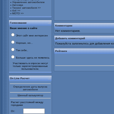
Управление автомобилем
Автозвук
Тюнинг автомобиля >>
4х4 >>
МОТО >>
Голосование
Комментарии
Ваше мнение о сайте
Нет комментариев.
Этот сайт мне интересен
Добавить комментарий
Хорошо, но...
Пожалуйста залогиньтесь для добавления к
Так себе..
Рейтинги
Больше здесь не появлюсь
Участвовать в опросах могут
только зарегистрированные
пользователи.
On Line Расчет
Определение даты выпуска
автомобиля
Шинный калькулятор
Расчет расстояний между
городами
От: