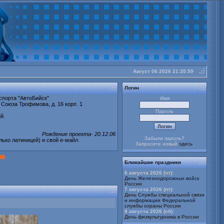
Август 06 2026 21:35:59
buy
cheap
Логин
Stratter
спорта "АвтоБийск"
Имя
 Союза Трофимова, д. 16 корп. 1
Пароль
й.
Рождение проекта- 20.12.06
Забыли пароль?
лько латиницей) и свой е-майл.
Запросите новый
здесь
.
Ближайшие праздники
6 августа 2026 (чт):
День Железнодорожных войск
России
7 августа 2026 (пт):
День Службы специальной связи
и информации Федеральной
службы охраны России
8 августа 2026 (сб):
День физкультурника в России