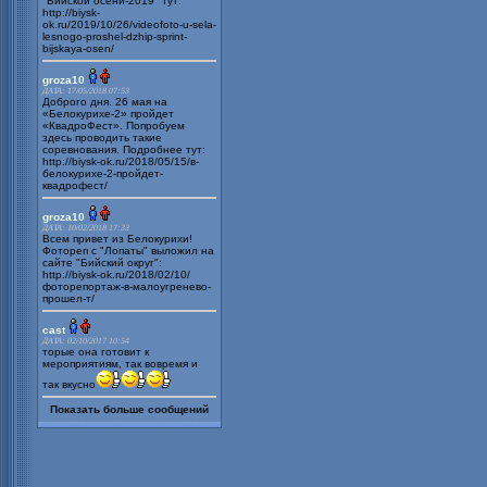
"Бийской осени-2019" тут:
http://biysk-
ok.ru/2019/10/26/videofoto-u-sela-
lesnogo-proshel-dzhip-sprint-
bijskaya-osen/
groza10
ДАТА: 17/05/2018 07:53
Доброго дня. 26 мая на
«Белокурихе-2» пройдет
«КвадроФест». Попробуем
здесь проводить такие
соревнования. Подробнее тут:
http://biysk-ok.ru/2018/05/15/в-
белокурихе-2-пройдет-
квадрофест/
groza10
ДАТА: 10/02/2018 17:33
Всем привет из Белокурихи!
Фотореп с "Лопаты" выложил на
сайте "Бийский округ":
http://biysk-ok.ru/2018/02/10/
фоторепортаж-в-малоугренево-
прошел-т/
cast
ДАТА: 02/10/2017 10:54
торые она готовит к
мероприятиям, так вовремя и
так вкусно
Показать больше сообщений