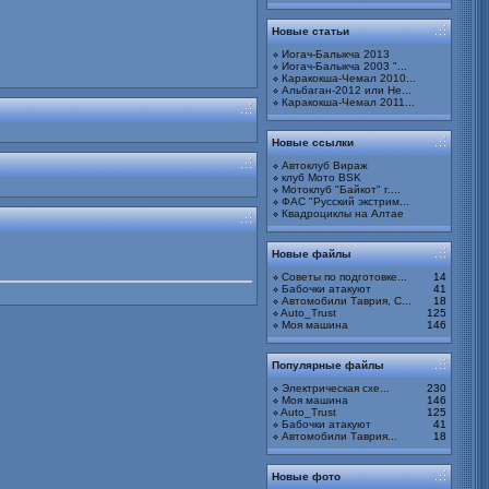
Новые статьи
Иогач-Балыкча 2013
Иогач-Балыкча 2003 "...
Каракокша-Чемал 2010...
Альбаган-2012 или Не...
Каракокша-Чемал 2011...
Новые ссылки
Автоклуб Вираж
клуб Мото BSK
Мотоклуб "Байкот" г....
ФАС "Русский экстрим...
Квадроциклы на Алтае
Новые файлы
Советы по подготовке...
14
Бабочки атакуют
41
Автомобили Таврия, С...
18
Auto_Trust
125
Моя машина
146
Популярные файлы
bitva20130000323.jpg
Альбом:
Битва под Смоленским
Электрическая схе...
230
2013. 12-14 июля 2013г
Моя машина
146
Auto_Trust
125
Бабочки атакуют
41
Автомобили Таврия...
18
Новые фото
bitva20130000322.jpg