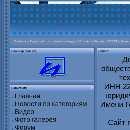
Главная
Видео
Фото галерея
Форум
Ссылки
Google
СПОРТ
Скача
Спонсор проекта
Привет
Д
обществ
те
ИНН 22
Навигация
юридич
Главная
Новости по категориям
Имени Г
Видео
Фото галерея
Сайт 
Форум