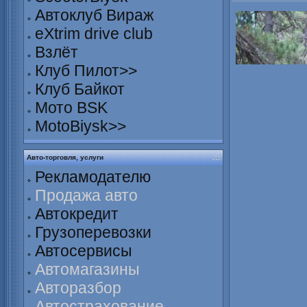
Автоклуб Вираж
eXtrim drive club
Взлёт
Клуб Пилот>>
Клуб Байкот
Мото BSK
MotoBiysk>>
Авто-торговля, услуги
Рекламодателю
Продажа авто
Автокредит
Грузоперевозки
Автосервисы
Автомагазины
Авторазбор
Автострахование