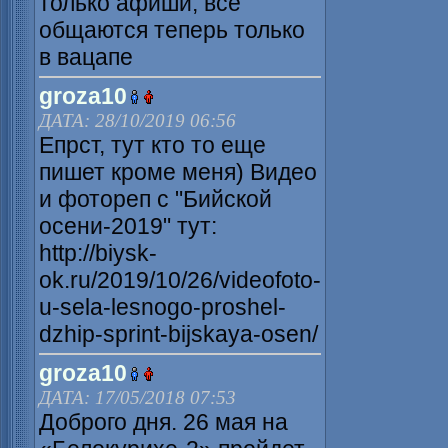
только афиши, все
общаются теперь только
в вацапе
groza10
ДАТА: 28/10/2019 06:56
Епрст, тут кто то еще
пишет кроме меня) Видео
и фотореп с "Бийской
осени-2019" тут:
http://biysk-
ok.ru/2019/10/26/videofoto-
u-sela-lesnogo-proshel-
dzhip-sprint-bijskaya-osen/
groza10
ДАТА: 17/05/2018 07:53
Доброго дня. 26 мая на