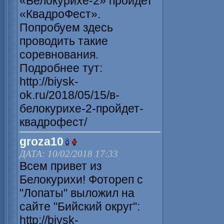
«Белокурихе-2» пройдет
«КвадроФест».
Попробуем здесь
проводить такие
соревнования.
Подробнее тут:
http://biysk-
ok.ru/2018/05/15/в-
белокурихе-2-пройдет-
квадрофест/
groza10
ДАТА: 10/02/2018 17:33
Всем привет из
Белокурихи! Фотореп с
"Лопаты" выложил на
сайте "Бийский округ":
http://biysk-