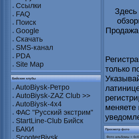
Ссылки
Здесь
FAQ
обзор
Поиск
Продажа 
Google
Скачать
SMS-канал
PDA
Регистра
Site Map
только п
Указывай
Бийские клубы
AutoBiysk-Ретро
латинице
AutoBiysk-ZAZ Club >>
регистри
AutoBiysk-4x4
меняете 
ФАС "Русский экстрим"
уведомл
StartLine-Club Бийск
БАКИ
Просмотр фото
ScooterBiysk
Фото альбомы
>
4x4