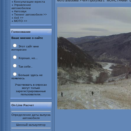
Фото альбомы
>
4х4 Прогулка с "МОНСТРАМИ" 0
Консультации юриста
Управление
автомобилем
Автозвук
Тюнинг автомобиля >>
4х4 >>
МОТО >>
Голосование
Ваше мнение о сайте
Этот сайт мне
интересен
Хорошо, но...
Так себе..
Больше здесь не
появлюсь
Участвовать в опросах
могут только
зарегистрированные
пользователи.
On Line Расчет
Определение даты выпуска
автомобиля
Шинный калькулятор