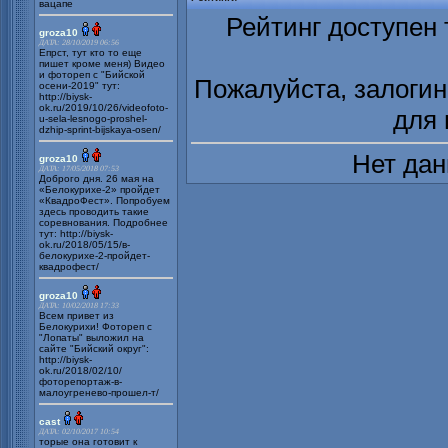
вацапе
Рейтинг доступен 
groza10
ДАТА: 28/10/2019 06:56
Епрст, тут кто то еще
пишет кроме меня) Видео
и фотореп с "Бийской
Пожалуйста, залогин
осени-2019" тут:
http://biysk-
ok.ru/2019/10/26/videofoto-
для 
u-sela-lesnogo-proshel-
dzhip-sprint-bijskaya-osen/
Нет дан
groza10
ДАТА: 17/05/2018 07:53
Доброго дня. 26 мая на
«Белокурихе-2» пройдет
«КвадроФест». Попробуем
здесь проводить такие
соревнования. Подробнее
тут: http://biysk-
ok.ru/2018/05/15/в-
белокурихе-2-пройдет-
квадрофест/
groza10
ДАТА: 10/02/2018 17:33
Всем привет из
Белокурихи! Фотореп с
"Лопаты" выложил на
сайте "Бийский округ":
http://biysk-
ok.ru/2018/02/10/
фоторепортаж-в-
малоугренево-прошел-т/
cast
ДАТА: 02/10/2017 10:54
торые она готовит к