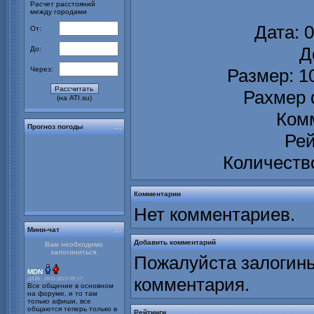
Расчет расстояний
между городами
Дата: 0
От:
Д
До:
Через:
Размер: 1
Рахмер 
(на ATI.su)
Ком
Прогноз погоды
Рей
Количеств
Комментарии
Нет комментариев.
Мини-чат
Добавить комментарий
Вам необходимо
залогиниться.
Пожалуйста залогинь
MDN
комментария.
ДАТА: 28/11/2019 09:17
Все общение в основном
на форуме, и то там
только афиши, все
общаются теперь только в
Рейтинги