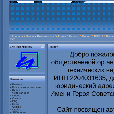
Главная
Видео
Фото галерея
Форум
Ссылки
Google
СПОРТ
Скача
PDA
Спонсор проекта
Привет
Добро пожалов
общественной орга
технических ви
ИНН 2204031635, да
Навигация
юридический адрес 
Главная
Новости по категориям
Видео
Имени Героя Советс
Фото галерея
Форум
Ссылки
FAQ
Поиск
Google
Сайт посвящен ав
Скачать
SMS-канал