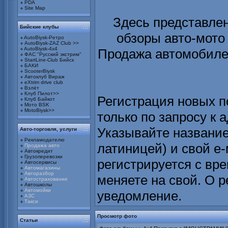
PDA
Site Map
Здесь представлен
Бийские клубы
обзоры авто-мото
AutoBiysk-Ретро
AutoBiysk-ZAZ Club >>
AutoBiysk-4x4
Продажа автомобилей
ФАС "Русский экстрим"
StartLine-Club Бийск
БАКИ
ScooterBiysk
Автоклуб Вираж
eXtrim drive club
Взлёт
Клуб Пилот>>
Регистрация новых п
Клуб Байкот
Мото BSK
MotoBiysk>>
только по запросу к а
Указывайте название 
Авто-торговля, услуги
Рекламодателю
латиницей) и свой е
Продажа авто
Автокредит
Грузоперевозки
регистрируется с вр
Автосервисы
Автомагазины
Авторазбор
меняете на свой. О 
Автострахование
Автошколы
Автомойки
уведомление.
АЗС
Такси
Просмотр фото
Статьи